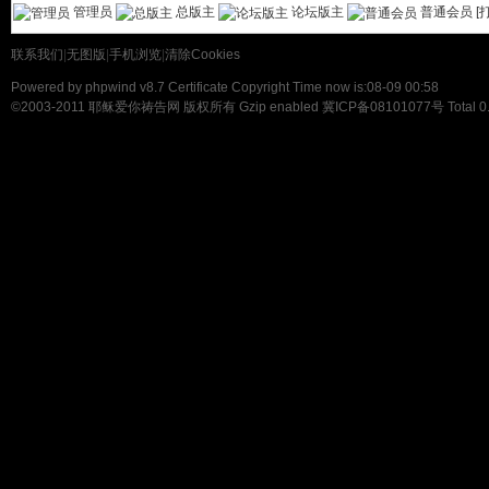
管理员
总版主
论坛版主
普通会员
[
联系我们
|
无图版
|
手机浏览
|
清除Cookies
Powered by
phpwind v8.7
Certificate
Copyright Time now is:08-09 00:58
©2003-2011
耶稣爱你祷告网
版权所有 Gzip enabled
冀ICP备08101077号
Total 