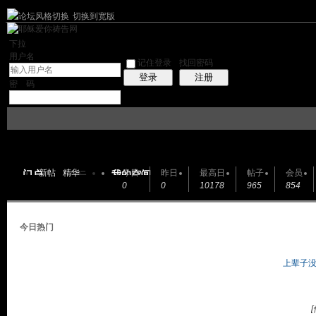
切换到宽版
左右分栏
|帮助
社区应用
最新帖子
精华区
社区服务
会员列表
统计
下拉
用户名
记住登录
找回密码
注册
登录
密 码
新帖
精华
今日
昨日
最高日
帖子
会员
门户
我的空间
论坛
0
0
10178
965
854
帖子
今日热门
上辈子