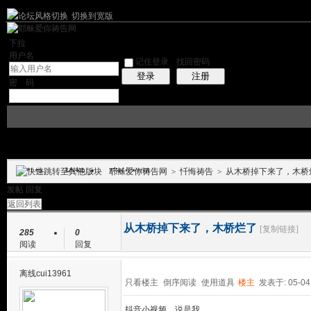
切换到宽版
左右分栏
|帮助
社区应用
最新帖子
精华区
社区服务
会员列表
统计
下拉
用户名
记住登录
找回密码
注册
登录
密 码
门户
我的空间
论坛
耶稣爱你祷告网
>
忏悔祷告
>
从木桥掉下来了，木桥
帖子
发帖
回复
返回列表
从木桥掉下来了，木桥烂了
[复制链接]
285
0
阅读
回复
离线
cui13961
只看楼主
倒序阅读
使用道具
楼主
发表于: 05-04
抖音小视频，说是我