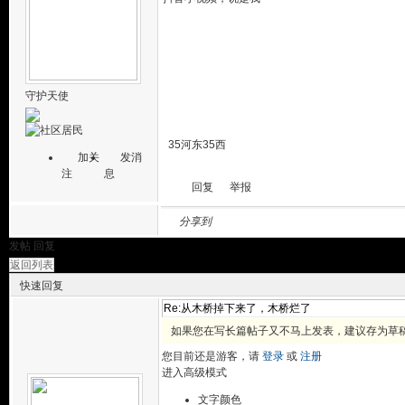
守护天使
35河东35西
加关
发消
注
息
回复
举报
分享到
发帖
回复
返回列表
快速回复
如果您在写长篇帖子又不马上发表，建议存为草
您目前还是游客，请
登录
或
注册
进入高级模式
文字颜色