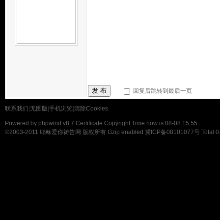
发 布
回复后跳转到最后一页
联系我们
|
无图版
|
手机浏览
|
清除Cookies
Powered by
phpwind v8.7
Certificate
Copyright Time now is:08-08 15:55
©2003-2011
耶稣爱你祷告网
版权所有 Gzip enabled
冀ICP备08101077号
Total 